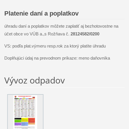
Platenie daní a poplatkov
úhradu daní a poplatkov môžete zaplatiť aj bezhotovostne na
účet obce vo VÚB a.,s Rožňava č.
28124582/0200
VS: podľa plat.výmeru resp.rok za ktorý platíte úhradu
Doplňujúci údaj na prevodnom príkaze: meno daňovníka
Vývoz odpadov