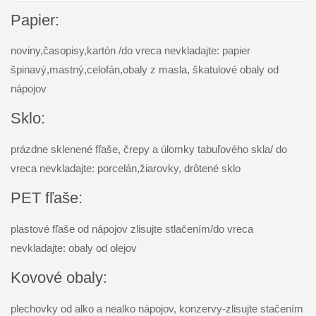
Papier:
noviny,časopisy,kartón /do vreca nevkladajte: papier
špinavý,mastný,celofán,obaly z masla, škatulové obaly od
nápojov
Sklo:
prázdne sklenené fľaše, črepy a úlomky tabuľového skla/ do
vreca nevkladajte: porcelán,žiarovky, drôtené sklo
PET fľaše:
plastové fľaše od nápojov zlisujte stlačením/do vreca
nevkladajte: obaly od olejov
Kovové obaly:
plechovky od alko a nealko nápojov, konzervy-zlisujte stačením