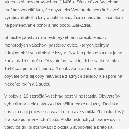
Marcelová, neskôr Vyšehrad ( 1426 ). Zánik názvu Vyšehrad
možno vysvetliť tým, že obyvatelia Vyšehradu neskôr Slavošky
vyrubovali okolité lesy a pálili krovie. Žiare ohňov boli podnetom
na pomenovanie pohoria nad obcou Žiar-Ždiar.
Štítnické panstvo na miesto Vyšehradu usadilo etnicky
rôznorodých valachov- pastierov oviec, ktorých jediným
zdrojom obživy boli okolité lesy a lúky. Ich príchod sa datuje na
začiatok 15.storočia. Obyvateľom sa v tej dobe darilo. V roku
1548 sa spomína 1 porta a 4 neobývané domy. Súpis
obyvateľov z tej doby neuvádza žiadnych želiarov ale spomína
niekoľko rodín a 1 sudcu.
V polovici 16.storočia Vyšehrad postihli nešťastia. Obyvateľov
vyhubil mor a dielo skazy dokončili turecké nájazdy. Dedinka
sustla a na jej mieste na valaskom práve vznikla Zlauoska.Prvý
krát sa spomína v roku 1563. Podľa historických prameňov ju
vtedy osídlili prisťahovalci z okolia Slavošoviec a preto sa