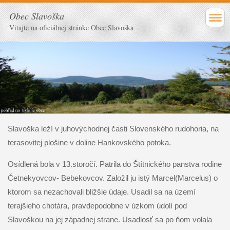
Obec Slavoška
Vitajte na oficiálnej stránke Obce Slavoška
Slavoška leží v juhovýchodnej časti Slovenského rudohoria, na
terasovitej plošine v doline Hankovského potoka.
Osídlená bola v 13.storočí. Patrila do Štítnického panstva rodine
Četnekyovcov- Bebekovcov. Založil ju istý Marcel(Marcelus) o
ktorom sa nezachovali bližšie údaje. Usadil sa na území
terajšieho chotára, pravdepodobne v úzkom údolí pod
Slavoškou na jej západnej strane. Usadlosť sa po ňom volala